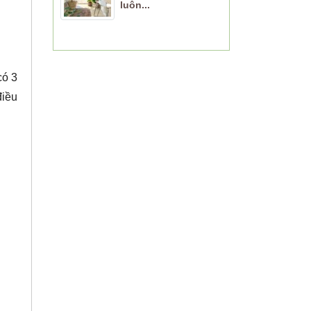
luôn...
có 3
điều