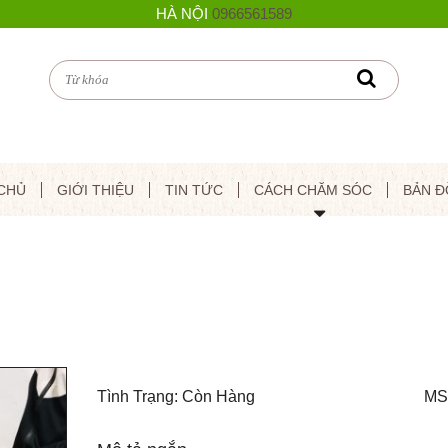
HÀ NỘI
0966561589
CHỦ
GIỚI THIỆU
TIN TỨC
CÁCH CHĂM SÓC
BẢN Đ
Tình Trạng: Còn Hàng
MS