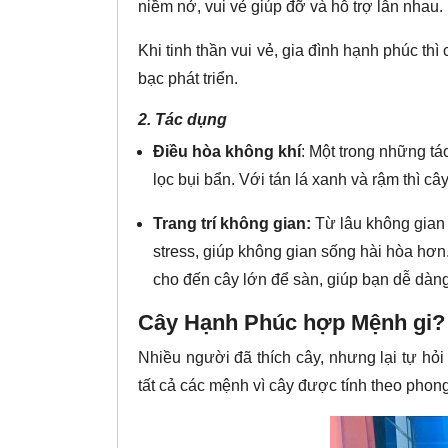
niềm nở, vui vẻ giúp đỡ và hỗ trợ lẫn nhau.
Khi tinh thần vui vẻ, gia đình hạnh phúc th
bạc phát triển.
2. Tác dụng
Điều hòa không khí
: Một trong những t
lọc bụi bẩn. Với tán lá xanh và rậm thì câ
Trang trí không gian:
Từ lâu không gian
stress, giúp không gian sống hài hòa hơn
cho đến cây lớn để sàn, giúp bạn dễ dàn
Cây Hạnh Phúc hợp Mệnh gi?
Nhiều người đã thích cây, nhưng lại tự hỏ
tất cả các mệnh vì cây được tính theo phon