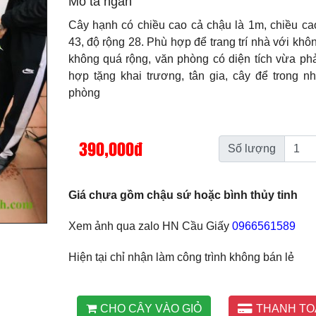
Mô tả ngắn
Cây hạnh có chiều cao cả chậu là 1m, chiều ca
43, độ rộng 28. Phù hợp để trang trí nhà với khô
không quá rộng, văn phòng có diện tích vừa ph
hợp tặng khai trương, tân gia, cây để trong n
phòng
390,000đ
Số lượng
Giá chưa gồm chậu sứ hoặc bình thủy tinh
Xem ảnh qua zalo HN Cầu Giấy
0966561589
Hiện tại chỉ nhận làm công trình không bán lẻ
CHO CÂY VÀO GIỎ
THANH TO