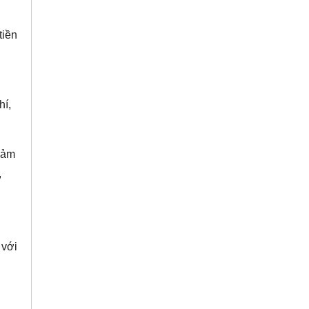
tiền
hí,
iảm
,
 với