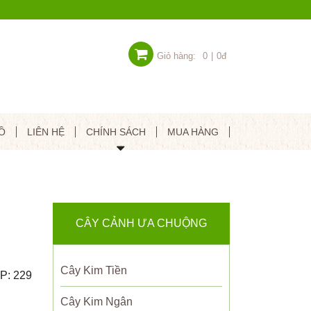
Giỏ hàng:
0
|
0đ
Ồ
LIÊN HỆ
CHÍNH SÁCH
MUA HÀNG
CÂY CẢNH ƯA CHUỘNG
Cây Kim Tiền
P: 229
Cây Kim Ngân