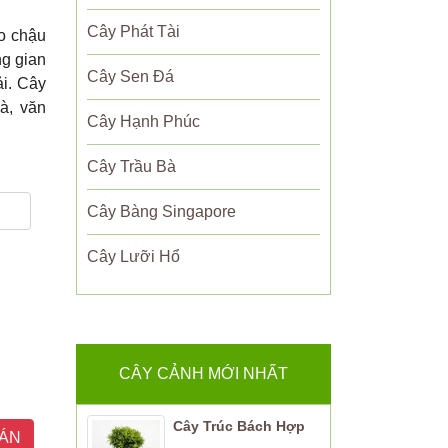
Cây Phát Tài
o chậu
ng gian
Cây Sen Đá
ải. Cây
hà, văn
Cây Hạnh Phúc
Cây Trầu Bà
Cây Bàng Singapore
Cây Lưỡi Hổ
CÂY CẢNH MỚI NHẤT
Cây Trúc Bách Hợp
ÁN