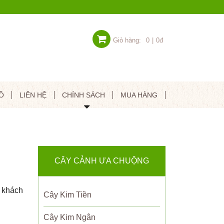
Giỏ hàng:
0
|
0đ
Ồ
LIÊN HỆ
CHÍNH SÁCH
MUA HÀNG
CÂY CẢNH ƯA CHUỘNG
 khách
Cây Kim Tiền
Cây Kim Ngân