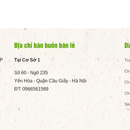
Địa chỉ bán buôn bán lẻ
D
TP
Tại Cơ Sở 1
Tr
Ch
Số 60 - Ngõ 235
Yên Hòa - Quận Cầu Giấy - Hà Nội
Ch
ĐT: 0966561589
Ch
Si