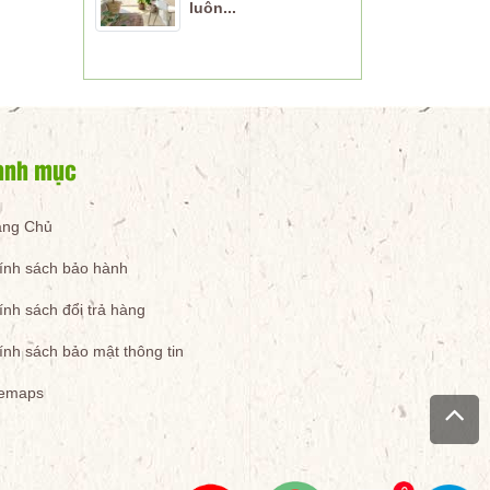
luôn...
anh mục
ang Chủ
ính sách bảo hành
ính sách đổi trả hàng
ính sách bảo mật thông tin
temaps