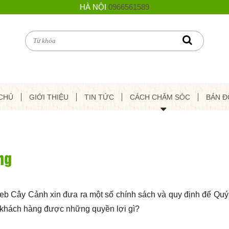
HÀ NỘI
0966561589
CHỦ
GIỚI THIỆU
TIN TỨC
CÁCH CHĂM SÓC
BẢN Đ
ng
b Cây Cảnh xin đưa ra một số chính sách và quy định để Quý
ý khách hàng được những quyền lợi gì?