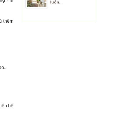
ảng Phí
luôn...
bù thêm
ào..
liên hệ