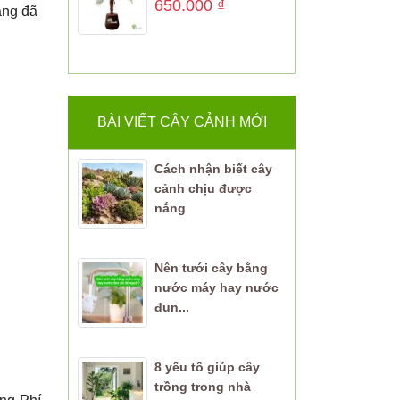
650.000
₫
àng đã
BÀI VIẾT CÂY CẢNH MỚI
Cách nhận biết cây
cảnh chịu được
nắng
Nên tưới cây bằng
nước máy hay nước
đun...
8 yếu tố giúp cây
trồng trong nhà