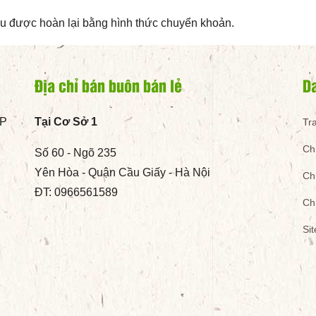
ều được hoàn lại bằng hình thức chuyển khoản.
Địa chỉ bán buôn bán lẻ
D
TP
Tại Cơ Sở 1
Tr
Ch
Số 60 - Ngõ 235
Yên Hòa - Quận Cầu Giấy - Hà Nội
Ch
ĐT: 0966561589
Ch
Si