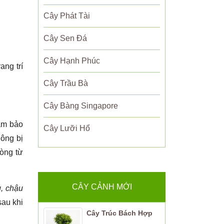
Cây Phát Tài
Cây Sen Đá
Cây Hạnh Phúc
ang trí
Cây Trầu Bà
Cây Bàng Singapore
ảm bảo
Cây Lưỡi Hổ
hông bị
òng từ
CÂY CẢNH MỚI
g, chậu
sau khi
Cây Trúc Bách Hợp