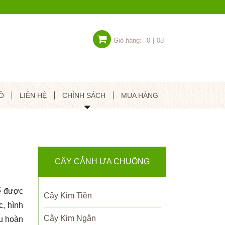
Giỏ hàng:
0
|
0đ
Ồ
LIÊN HỆ
CHÍNH SÁCH
MUA HÀNG
CÂY CẢNH ƯA CHUỘNG
 được
Cây Kim Tiền
, hình
Cây Kim Ngân
u hoàn