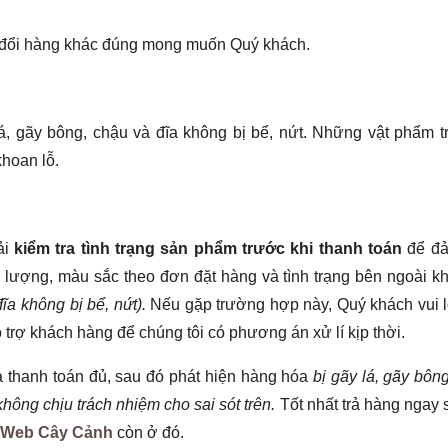
và đổi hàng khác đúng mong muốn Quý khách.
á, gãy bông, chậu và đĩa không bị bể, nứt. Những vật phẩm tr
khoan lỗ.
ải
kiểm tra tình trạng sản phẩm trước khi thanh toán
để đ
 lượng, màu sắc theo đơn đặt hàng và tình trạng bên ngoài k
ĩa không bị bể, nứt
)
.
Nếu gặp trường hợp này, Quý khách vui l
trợ khách hàng để chúng tôi có phương án xử lí kịp thời.
 thanh toán đủ, sau đó phát hiện hàng hóa
bị gãy lá, gãy bôn
không chịu trách nhiệm cho sai sót trên.
Tốt nhất
trả hàng ngay 
Web Cây Cảnh
còn ở đó.