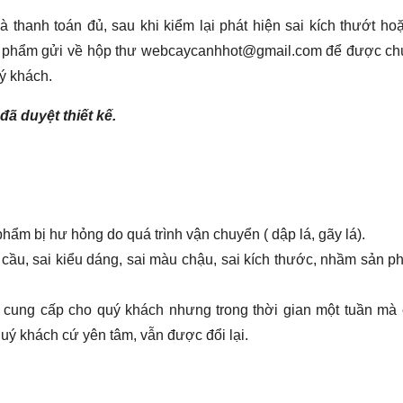
thanh toán đủ, sau khi kiểm lại phát hiện sai kích thướt h
ản phẩm gửi về hộp thư webcaycanhhot@gmail.com để được chú
uý khách.
ã duyệt thiết kế.
ẩm bị hư hỏng do quá trình vận chuyển ( dập lá, gãy lá).
ầu, sai kiểu dáng, sai màu chậu, sai kích thước, nhầm sản 
cung cấp cho quý khách nhưng trong thời gian một tuần mà 
uý khách cứ yên tâm, vẫn được đổi lại.