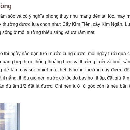
hòng
chăm sóc và có ý nghĩa phong thủy như mang đến tài lộc, may 
y thường được lựa chọn như: Cây Kim Tiền, cây Kim Ngân, Lư
sống ở môi trường thiếu sáng và ưa râm mát.
ió thì ngày nào bạn tưới nước cũng được, mỗi ngày tưới qua 
 dễ quang hợp hơn, thông thoáng hơn, và thường tưới và buổi s
nóng dễ làm cây sốc nhiệt mà chết. Nhưng thường cây được để
ít nắng, thiếu gió nên nước có tốc độ bay hơi thấp, đất giữ ẩm 
lần đủ ẩm 1/2 đất là được. Chỉ nên tưới ở gốc còn lá nếu bẩn 