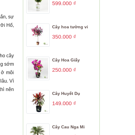
599.000
₫
mắn, sự
ỡi Hổ,
Cây hoa tường vi
350.000
₫
cho cây
Cây Hoa Giấy
áng sớm
250.000
₫
 ở môi
lâu. Vì
thì nên
Cây Huyết Dụ
149.000
₫
Cây Cau Nga Mi