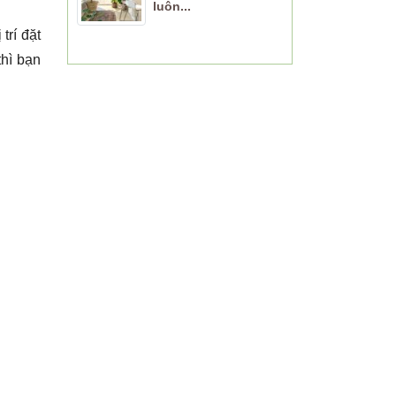
luôn...
trí đặt
thì bạn