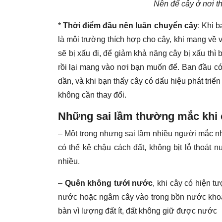
Nên để cây ở nơi t
*
Thời điểm đầu nên luân chuyển cây
: Khi 
là môi trường thích hợp cho cây, khi mang về vă
sẽ bị xấu đi, để giảm khả năng cây bị xấu thì
rồi lại mang vào nơi bạn muốn để. Ban đầu có
dần, và khi bạn thấy cây có dấu hiệu phát triển 
không cần thay đổi.
Những sai lầm thường mắc khi
– Một trong nhưng sai lầm nhiều người mắc n
có thể kê chậu cách đất, không bịt lỗ thoát
nhiều.
–
Quên không tưới nước
, khi cây có hiện t
nước hoặc ngâm cây vào trong bồn nước khoảng 
bàn vì lượng đất ít, đất không giữ được nước