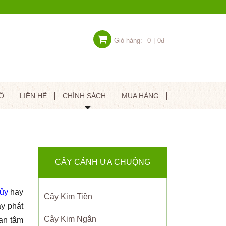
Giỏ hàng:
0
|
0đ
Ồ
LIÊN HỆ
CHÍNH SÁCH
MUA HÀNG
CÂY CẢNH ƯA CHUỘNG
hủy
hay
Cây Kim Tiền
y phát
Cây Kim Ngân
uan tâm