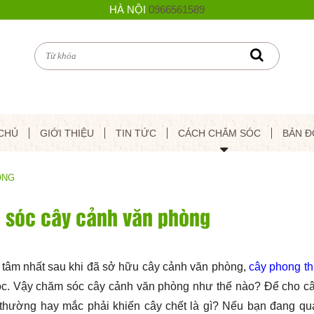
HÀ NỘI
0966561589
CHỦ
GIỚI THIỆU
TIN TỨC
CÁCH CHĂM SÓC
BẢN Đ
ÒNG
sóc cây cảnh văn phòng
 tâm nhất sau khi đã sở hữu cây cảnh văn phòng,
cây phong t
sóc. Vậy chăm sóc cây cảnh văn phòng như thế nào? Để cho câ
ầm thường hay mắc phải khiến cây chết là gì? Nếu bạn đang q