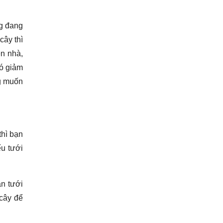
ng đang
cây thì
ên nhà,
đó giảm
ng muốn
thì bạn
ếu tưới
ần tưới
 cây để