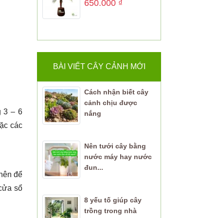
650.000
₫
BÀI VIẾT CÂY CẢNH MỚI
Cách nhận biết cây
cảnh chịu được
g 3 – 6
nắng
oặc các
Nên tưới cây bằng
nước máy hay nước
đun...
 nên để
 cửa sổ
8 yếu tố giúp cây
trồng trong nhà