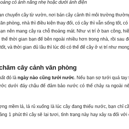
hoáng có ánh nắng nhẹ hoặc dưới ánh điện
bạn chuyển cây từ vườn, nơi bán cây cảnh thì môi trường thườ
n phòng, nhà thì điều kiện thay đổi, có cây thì vẫn sống tốt, có 
 bạn nên mang cây ra chỗ thoáng mát. Như vị trí ở ban công, hi
 thể thời gian bạn để bên ngoài nhiều hơn trong nhà, rồi sau 
tốt, và thời gian đủ lâu thì lúc đó có thể để cây ở vị trí như mo
 chăm cây cảnh văn phòng
hất đó là
ngày nào cũng tưới nước
. Nếu bạn sợ tưới quá tay 
 nước dưới đáy chậu để đảm bảo nước có thể chảy ra ngoài n
ượng mềm lá, lá rủ xuống là lúc cây đang thiếu nước, bạn chỉ c
1 phút thì cây sẽ lại tươi, tình trạng này hay xảy ra đối với