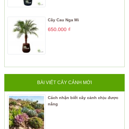
Cây Cau Nga Mi
650.000
₫
BÀI VIẾT CÂY CẢNH MỚI
Cách nhận biết cây cảnh chịu được
nắng