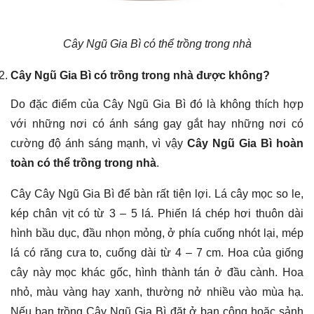
Cây Ngũ Gia Bì có thể trồng trong nhà
Cây Ngũ Gia Bì có trồng trong nhà được không?
Do đặc điểm của Cây Ngũ Gia Bì đó là không thích hợp
với những nơi có ánh sáng gay gắt hay những nơi có
cường độ ánh sáng mạnh, vì vậy
Cây Ngũ Gia Bì hoàn
toàn có thể trồng trong nhà
.
Cây Cây Ngũ Gia Bì để bàn rất tiện lợi. Lá cây mọc so le,
kép chân vịt có từ 3 – 5 lá. Phiến lá chép hơi thuôn dài
hình bầu dục, đầu nhọn mỏng, ở phía cuống nhót lại, mép
lá có răng cưa to, cuống dài từ 4 – 7 cm. Hoa của giống
cây này mọc khác gốc, hình thành tán ở đầu cành. Hoa
nhỏ, màu vàng hay xanh, thường nở nhiều vào mùa hạ.
Nếu bạn trồng Cây Ngũ Gia Bì đặt ở ban công hoặc sảnh