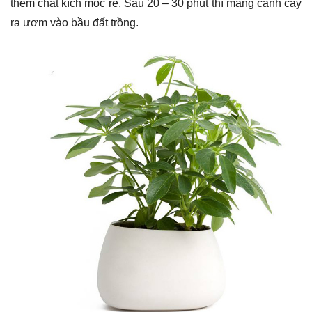
thêm chất kích mọc rễ. Sau 20 – 30 phút thì mang cành cây
ra ươm vào bầu đất trồng.