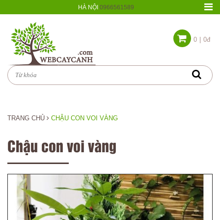
HÀ NỘI
0966561589
0
|
0đ
TRANG CHỦ
CHẬU CON VOI VÀNG
Chậu con voi vàng