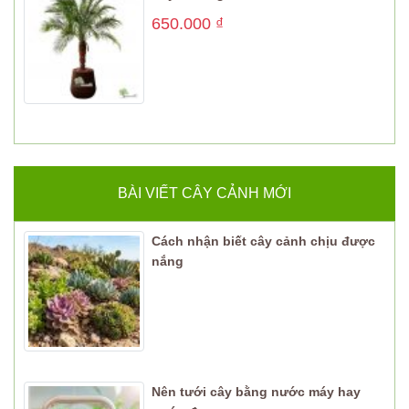
650.000
₫
BÀI VIẾT CÂY CẢNH MỚI
Cách nhận biết cây cảnh chịu được
nắng
Nên tưới cây bằng nước máy hay