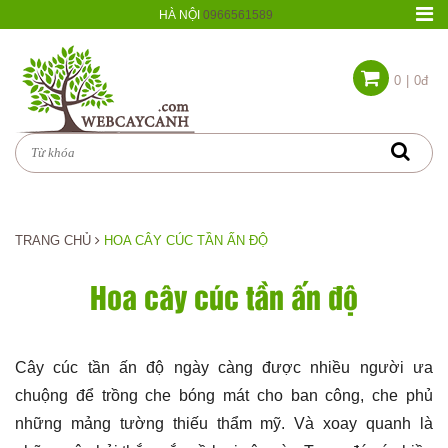
HÀ NỘI
0966561589
0
|
0đ
TRANG CHỦ
HOA CÂY CÚC TẦN ẤN ĐỘ
Hoa cây cúc tần ấn độ
Cây cúc tần ấn độ ngày càng được nhiều người ưa
chuộng để trồng che bóng mát cho ban công, che phủ
những mảng tường thiếu thẩm mỹ. Và xoay quanh là