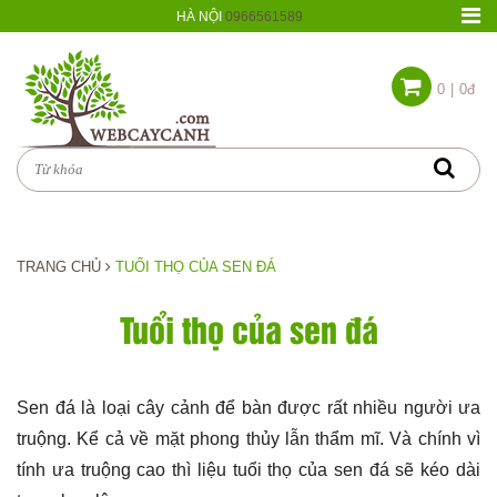
HÀ NỘI
0966561589
0
|
0đ
TRANG CHỦ
TUỔI THỌ CỦA SEN ĐÁ
Tuổi thọ của sen đá
Sen đá là loại cây cảnh để bàn được rất nhiều người ưa
truộng. Kể cả về mặt phong thủy lẫn thẩm mĩ. Và chính vì
tính ưa truộng cao thì liệu tuổi thọ của sen đá sẽ kéo dài