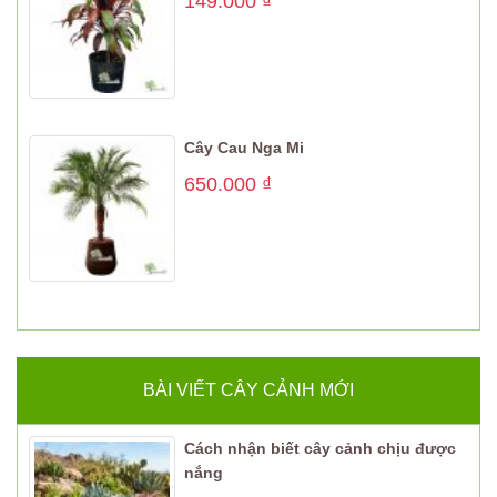
149.000
₫
Cây Cau Nga Mi
650.000
₫
BÀI VIẾT CÂY CẢNH MỚI
Cách nhận biết cây cảnh chịu được
nắng