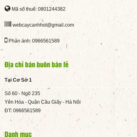
Mã số thuế: 0801244382
webcaycanhhot@gmail.com
Phản ánh: 0966561589
Địa chỉ bán buôn bán lẻ
Tại Cơ Sở 1
Số 60 - Ngõ 235
Yên Hòa - Quận Cầu Giấy - Hà Nội
ĐT: 0966561589
Danh mục