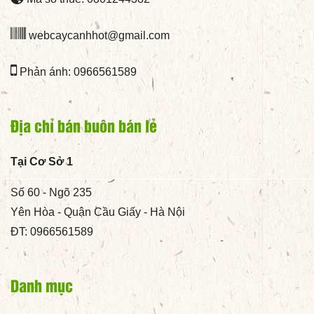
webcaycanhhot@gmail.com
Phản ánh: 0966561589
Địa chỉ bán buôn bán lẻ
Tại Cơ Sở 1
Số 60 - Ngõ 235
Yên Hòa - Quận Cầu Giấy - Hà Nội
ĐT: 0966561589
Danh mục