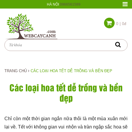
HÀ NỘI
0966561589
0
|
0đ
TRANG CHỦ
CÁC LOẠI HOA TẾT DỄ TRỒNG VÀ BỀN ĐẸP
Các loại hoa tết dễ trồng và bền
đẹp
Chỉ còn một thời gian ngắn nữa thôi là một mùa xuân mới
lại về. Tết với không gian vui nhộn và tràn ngập sắc hoa sẽ