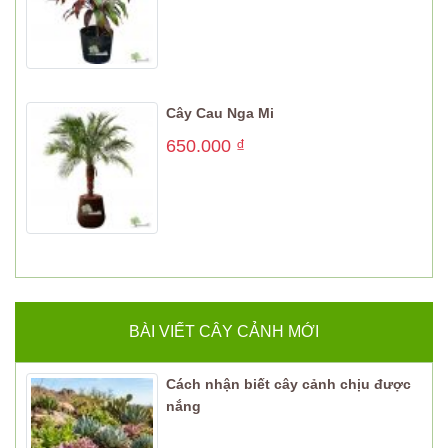
Cây Cau Nga Mi
650.000
₫
BÀI VIẾT CÂY CẢNH MỚI
Cách nhận biết cây cảnh chịu được
nắng