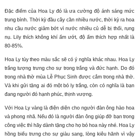
Đặc điểm của Hoa Ly đó là ưa cường độ ánh sáng mức
trung bình. Thời kỳ đầu cây cần nhiều nước, thời kỳ ra hoa
nhu cầu nước giảm bớt vì nước nhiều củ dễ bị thối, rụng
nụ. Lily thích không khí ẩm ướt, độ ẩm thích hợp nhất là
80-85%.
Hoa Ly tùy theo màu sắc sẽ có ý nghĩa khác nhau. Hoa Ly
trắng tượng trưng cho sự trong trắng và đức hạnh. Do đó
trong nhà thờ mùa Lễ Phục Sinh được cắm trong nhà thờ.
Và khi gửi tặng ai đó một bó ly trắng, còn có nghĩa là bạn
đang người đó hạnh phúc, thịnh vượng.
Với Hoa Ly vàng là điện diện cho người đàn ông hào hoa
và phong nhã. Nếu đó là người đàn ông giúp đỡ bạn trong
công việc thì hãy dành tặng cho họ bó hoa này nhé. Hoa Ly
hồng biểu trưng cho sự giàu sang, lòng kiêu hãnh vì vậy