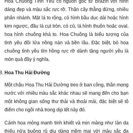
Hoa Chuông Tình Yêu có nguồn gốc từ Brazin với hình
dáng đẹp và màu sắc rực rỡ. Thân cây thẳng đứng, nhiều
phân nhánh. Mặt lá to rộng, có hình bầu dục dài hoặc hình
kim ngược, đầu lá cụt tròn, có củ, lá hình thuôn hoặc oval,
hoa hình chuông khá to. Hoa Chuông là biểu tượng của
tình yêu đôi lứa nồng nàn và bền lâu. Đặc biệt, bó hoa
chuông tình yêu tím hồng rực rỡ dành tặng người yêu là
món quà đầy ý nghĩa.
Hoa Thu Hải Đường
Một chậu Hoa Thu Hải Dường treo ở ban công, thân mọng
nước với nhiều màu sắc khác nhau sẽ mang đến cho bạn
một không gian sống thư thái và thoải mái, đặc biệt sẽ tô
điểm cho ngôi nhà trong dịp tết này đó.
Cánh hoa mỏng manh tinh khiết và mịn màng như làn da
thiếu nữa buông rủ dịu dàng mềm mại với màu sắc đa