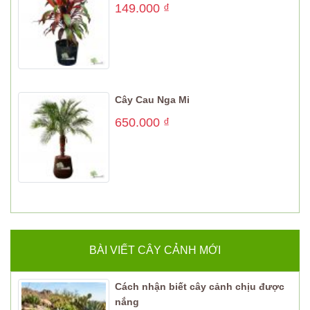
149.000
₫
Cây Cau Nga Mi
650.000
₫
BÀI VIẾT CÂY CẢNH MỚI
Cách nhận biết cây cảnh chịu được
nắng