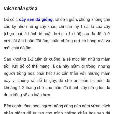
Cách nhân giống
Để có 1
cây sen đá giống
, rất đơn giản, chúng không cần
cầu kỳ như những cây khác, chỉ cần lấy 1 cái lá của cây
(chọn loại lá bánh tẻ hoặc hơi già 1 chút) sau đó để lá ở
nơi cát ẩm hoặc đất ẩm, hoặc những nơi có bóng mát và
một chút độ ẩm.
Sau khoảng 1-2 tuần từ cuống lá sẽ mọc lên những mầm
trồi. Khi đó có thể mang lá đã nảy mầm đi trồng, nhưng
người trồng hoa phải hết sức cẩn thận với những mầm
này vì chúng rất dễ bị gãy, để cho an toàn thì nên để
khoảng 1-2 tháng chờ cho mầm đã thành cây cứng lúc đó
đem trồng sẽ an toàn hơn.
Bên cạnh trồng hoa, người trồng cũng nên nắm vững cách
nhân giống để tự tạo cho mình những chậu hoa sen đá