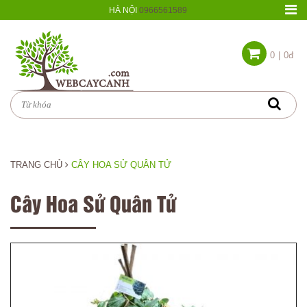
HÀ NỘI
0966561589
0
|
0đ
TRANG CHỦ
CÂY HOA SỬ QUÂN TỬ
Cây Hoa Sử Quân Tử