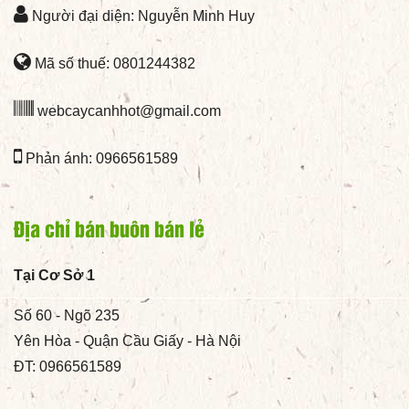
Người đại diện: Nguyễn Minh Huy
Mã số thuế: 0801244382
webcaycanhhot@gmail.com
Phản ánh: 0966561589
Địa chỉ bán buôn bán lẻ
Tại Cơ Sở 1
Số 60 - Ngõ 235
Yên Hòa - Quận Cầu Giấy - Hà Nội
ĐT: 0966561589