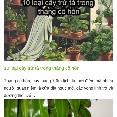
10 loại cây trừ tà trong tháng cô hồn
Tháng cô hồn, hay tháng 7 âm lịch, là thời điểm mà nhiều
người quan niệm là cửa địa ngục mở, các vong linh trở về
dương thế. Để…