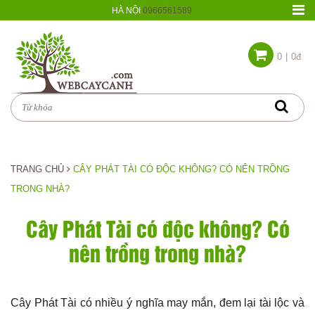
HÀ NỘI
0966561589
0
|
0đ
TRANG CHỦ
CÂY PHÁT TÀI CÓ ĐỘC KHÔNG? CÓ NÊN TRỒNG
TRONG NHÀ?
Cây Phát Tài có độc không? Có
nên trồng trong nhà?
Cây Phát Tài có nhiều ý nghĩa may mắn, đem lại tài lộc và