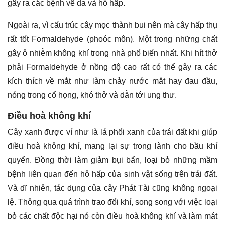
gây ra các bệnh về da và hô hấp.
Ngoài ra, vì cấu trúc cây mọc thành bui nên mà cây hấp thụ
rất tốt Formaldehyde (phoóc môn). Một trong những chất
gây ô nhiễm không khí trong nhà phổ biến nhất. Khi hít thở
phải Formaldehyde ở nồng độ cao rất có thể gây ra các
kích thích về mắt như làm chảy nước mắt hay đau đầu,
nóng trong cổ họng, khó thở và dẫn tới ung thư.
Điều hoà không khí
Cây xanh được ví như là lá phổi xanh của trái đất khi giúp
điều hoà không khí, mang lại sự trong lành cho bầu khí
quyển. Đồng thời làm giảm bụi bẩn, loại bỏ những mầm
bệnh liên quan đến hô hấp của sinh vật sống trên trái đất.
Và dĩ nhiên, tác dụng của cây Phát Tài cũng không ngoại
lệ. Thông qua quá trình trao đổi khí, song song với việc loại
bỏ các chất độc hại nó còn điều hoà không khí và làm mát