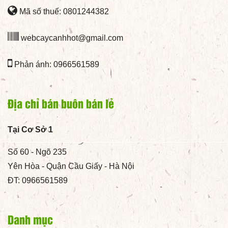
Mã số thuế: 0801244382
webcaycanhhot@gmail.com
Phản ánh: 0966561589
Địa chỉ bán buôn bán lẻ
Tại Cơ Sở 1
Số 60 - Ngõ 235
Yên Hòa - Quận Cầu Giấy - Hà Nội
ĐT: 0966561589
Danh mục