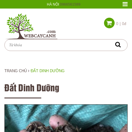
HÀ NỘI
0966561589
0
|
0đ
TRANG CHỦ
ĐẤT DINH DƯỠNG
Đất Dinh Dưỡng