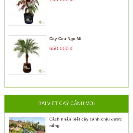
Cây Cau Nga Mi
650.000
₫
BÀI VIẾT CÂY CẢNH MỚI
Cách nhận biết cây cảnh chịu được
nắng