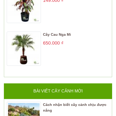
149.000
₫
Cây Cau Nga Mi
650.000
₫
BÀI VIẾT CÂY CẢNH MỚI
Cách nhận biết cây cảnh chịu được
nắng