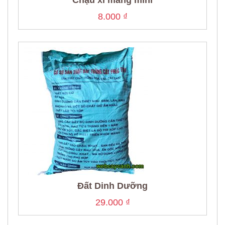
Chậu xi măng mini
8.000
₫
Đất Dinh Dưỡng
29.000
₫