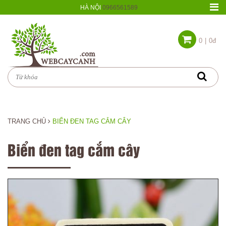
HÀ NỘI
0966561589
0
|
0đ
TRANG CHỦ
BIỂN ĐEN TAG CẮM CÂY
Biển đen tag cắm cây