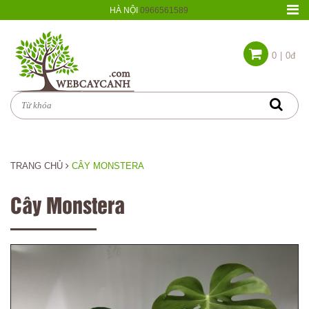
HÀ NỘI
0966561589
0
|
0đ
TRANG CHỦ
CÂY MONSTERA
Cây Monstera