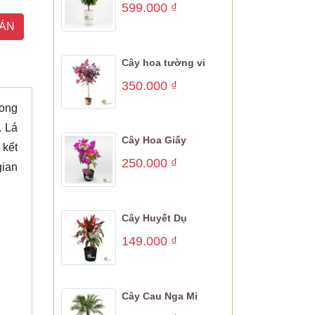
599.000
₫
ÁN
Cây hoa tường vi
350.000
₫
rong
. Lá
Cây Hoa Giấy
 kết
250.000
₫
gian
Cây Huyết Dụ
149.000
₫
Cây Cau Nga Mi