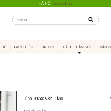
HÀ NỘI
0966561589
CHỦ
GIỚI THIỆU
TIN TỨC
CÁCH CHĂM SÓC
BẢN Đ
Tình Trạng: Còn Hàng