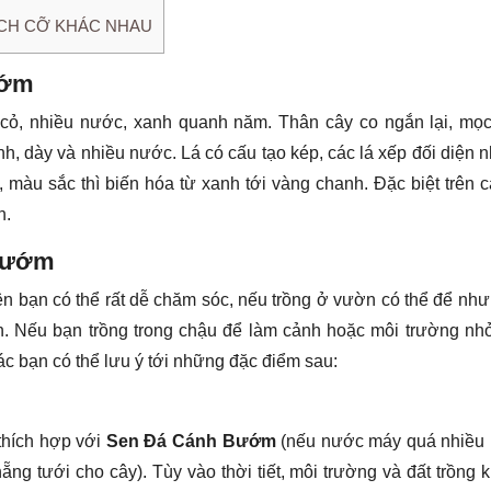
ÍCH CỠ KHÁC NHAU
ướm
 cỏ, nhiều nước, xanh quanh năm. Thân cây co ngắn lại, mọc
, dày và nhiều nước. Lá có cấu tạo kép, các lá xếp đối diện 
àu sắc thì biến hóa từ xanh tới vàng chanh. Đặc biệt trên c
n.
 bướm
ên bạn có thể rất dễ chăm sóc, nếu trồng ở vườn có thể để như
n. Nếu bạn trồng trong chậu để làm cảnh hoặc môi trường nhỏ
ác bạn có thể lưu ý tới những đặc điểm sau:
thích hợp với
Sen Đá Cánh Bướm
(nếu nước máy quá nhiều
ẵng tưới cho cây). Tùy vào thời tiết, môi trường và đất trồng 