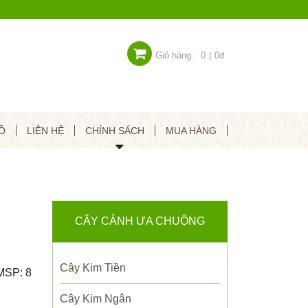
Giỏ hàng:
0
|
0đ
Ồ
LIÊN HỆ
CHÍNH SÁCH
MUA HÀNG
CÂY CẢNH ƯA CHUỘNG
Cây Kim Tiền
MSP: 8
Cây Kim Ngân