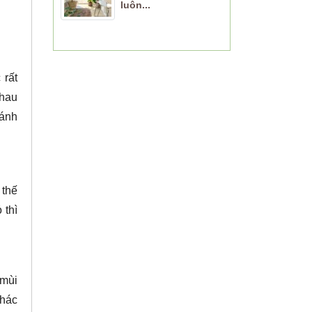
luôn...
 rất
nhau
ánh
 thế
 thì
 mùi
khác