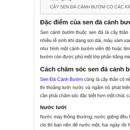
CÂY SEN ĐÁ CÁNH BƯỚM CÓ CÁC K
Đặc điểm của sen đá cánh b
Sen cánh bướm
thuộc sen đá là cây thân
nhiều rễ sinh khí dạng sợi dài, màu xám xanh
như hình một cánh bướm viền đỏ hoặc tím, m
bướm còn được phủ một lớp phấn trắng mị
Cách chăm sóc sen đá cánh
Sen Đá Cánh Bướm
cũng là cây thân cỏ n
thi thoảng tưới nước và ngắm nó phát triể
cần phải chăm sóc đặc biệt hơn một chút, c
Nước tưới
Nước máy thông thường, nước giếng đều 
clo thì bạn nên để nước một, hai ngày rồi h