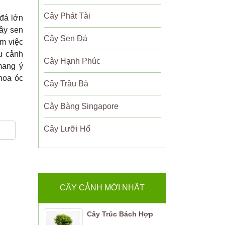
Cây Phát Tài
đá lớn
Cây sen
Cây Sen Đá
àm việc
ểu cảnh
Cây Hạnh Phúc
mang ý
 hoa óc
Cây Trầu Bà
Cây Bàng Singapore
Cây Lưỡi Hổ
CÂY CẢNH MỚI NHẤT
Cây Trúc Bách Hợp