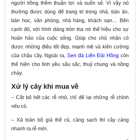
người trồng thêm thuận lợi và suôn sẻ. Vì vậy nó
thường được dùng để trang trí trong nhà, bàn ăn,
bàn học, văn phòng, nhà hàng, khách sạn… Bên
cạnh đó, với hình dáng tròn trịa nó thể hiệu cho sự
hoàn hảo của cuộc sống. Giúp cho chủ nhận có
được những điều tốt đẹp, mạnh mẽ và kiên cường
của chậu cây. Ngoài ra,
Sen đá Liên Đài Hồng
còn
thể hiện cho tình yêu sâu sắc, thuỷ chung và nồng
cháy.
Xử lý cây khi mua về
– Cắt bỏ hết các rễ nhỏ, chỉ để lại những rễ chính
nếu có.
– Xả toàn bộ giá thể cũ, càng sạch thì cây càng
nhanh ra rễ mới.