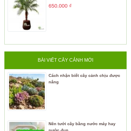
650.000
₫
BÀI VIẾT CÂY CẢNH MỚI
Cách nhận biết cây cảnh chịu được
nắng
Nên tưới cây bằng nước máy hay
nước đun...