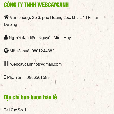
CÔNG TY TNHH WEBCAYCANH
Văn phòng: Số 3, phố Hoàng Lộc, khu 17 TP Hải
Dương
Người đại diện: Nguyễn Minh Huy
Mã số thuế: 0801244382
webcaycanhhot@gmail.com
Phản ánh: 0966561589
Địa chỉ bán buôn bán lẻ
Tại Cơ Sở 1