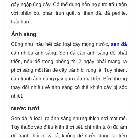
gây ngập úng cây. Có thể dùng hỗn hợp tro trấu trộn
với phân bò, phân trùn quế, sỉ than đá, đá perlite,
trấu hun…
Ánh sáng
Cũng như hầu hết các loại cây mọng nước,
sen đá
cần nhiều ánh sáng. Sen đá cần ánh sáng để phát
triển, nếu để trong phòng thì 2 ngày phải mang ra
phơi sáng một lần để cây tránh bị rụng lá. Tuy nhiên,
cần tránh ánh nắng gay gắn của mặt trời. Bởi những
thay đổi nhiều về ánh sáng có thể khiến cây bị sốc
nhiệt.
Nước tưới
Sen đá là loài ưa ánh sáng nhưng thích nơi mát mẻ.
Tùy thuộc vào điều kiện thời tiết, chỉ nên tưới đủ ẩm
để tránh thối rễ và lá, không để nước đọng lại trên