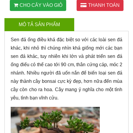
CHO CÂY VÀO GIỎ
THANH TOÁN
MÔ TẢ SẢN PHẨM
Sen đá ống điều khá đặc biệt so với các loài sen đá
khác, khi nhỏ thì chúng nhìn khá giống mới các bạn
sen đá khác, tuy nhiên khi lớn và phát triển sen đá
ống điếu có thể cao tới 90 cm, thân cứng cáp, móc 2
nhánh. Nhiều người đã uốn nắn để biến loại sen đá
này thành cây bonsai cực kỳ đẹp, hơn nữa đến mùa
cây còn cho ra hoa. Cây mang ý nghĩa cho một tình
yêu, tình bạn vĩnh cửu.