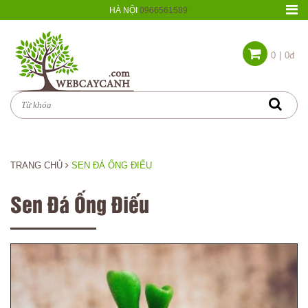
HÀ NỘI
0966561589
0
|
0đ
TRANG CHỦ
SEN ĐÁ ỐNG ĐIẾU
Sen Đá Ống Điếu