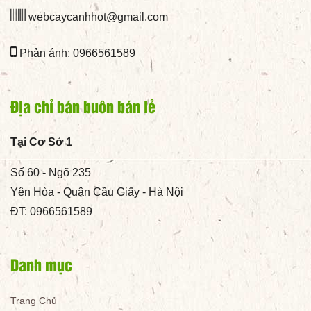
webcaycanhhot@gmail.com
Phản ánh: 0966561589
Địa chỉ bán buôn bán lẻ
Tại Cơ Sở 1
Số 60 - Ngõ 235
Yên Hòa - Quận Cầu Giấy - Hà Nội
ĐT: 0966561589
Danh mục
Trang Chủ