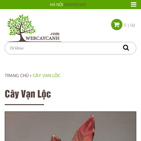
HÀ NỘI
0966561589
0
|
0đ
TRANG CHỦ
CÂY VẠN LỘC
Cây Vạn Lộc