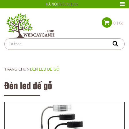
HÀ NỘI
0966561589
0
|
0đ
TRANG CHỦ
ĐÈN LED ĐẾ GỖ
Đèn led đế gỗ