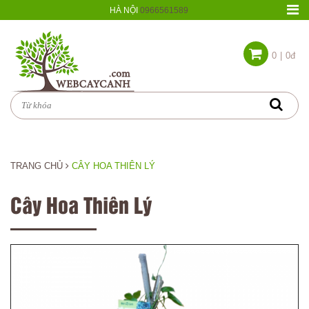
HÀ NỘI
0966561589
0
|
0đ
TRANG CHỦ
CÂY HOA THIÊN LÝ
Cây Hoa Thiên Lý