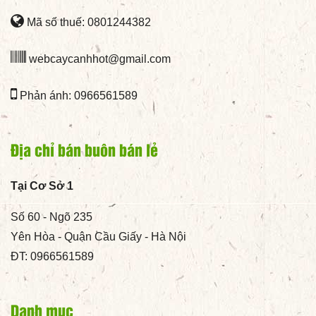
Mã số thuế: 0801244382
webcaycanhhot@gmail.com
Phản ánh: 0966561589
Địa chỉ bán buôn bán lẻ
Tại Cơ Sở 1
Số 60 - Ngõ 235
Yên Hòa - Quận Cầu Giấy - Hà Nội
ĐT: 0966561589
Danh mục