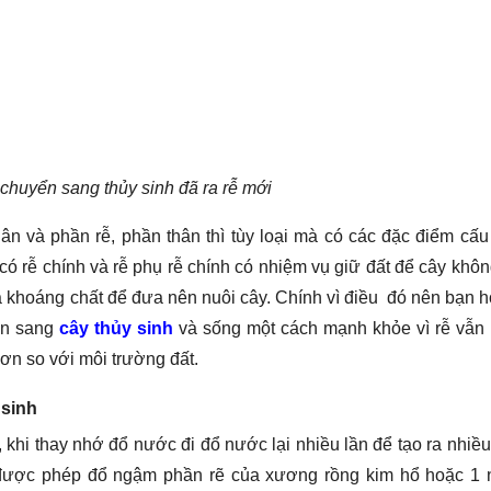
chuyển sang thủy sinh đã ra rễ mới
n và phần rễ, phần thân thì tùy loại mà có các đặc điểm cấu
có rễ chính và rễ phụ rễ chính có nhiệm vụ giữ đất để cây khôn
và khoáng chất để đưa nên nuôi cây. Chính vì điều đó nên bạn 
ển sang
cây thủy sinh
và sống một cách mạnh khỏe vì rễ vẫn
hơn so với môi trường đất.
 sinh
 khi thay nhớ đổ nước đi đổ nước lại nhiều lần để tạo ra nhiều
 được phép đổ ngậm phần rẽ của xương rồng kim hổ hoặc 1