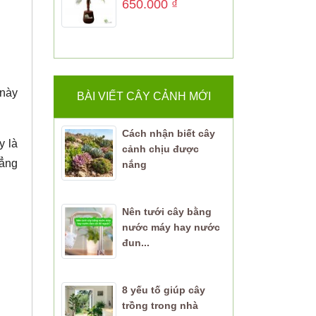
650.000
₫
 này
BÀI VIẾT CÂY CẢNH MỚI
Cách nhận biết cây
y là
cảnh chịu được
hẳng
nắng
Nên tưới cây bằng
nước máy hay nước
đun...
8 yếu tố giúp cây
trồng trong nhà