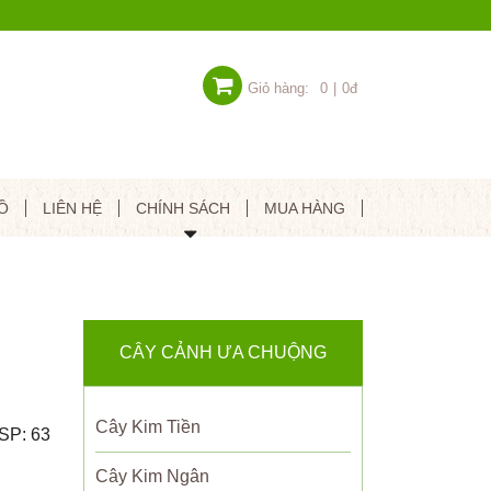
Giỏ hàng:
0
|
0đ
Ồ
LIÊN HỆ
CHÍNH SÁCH
MUA HÀNG
CÂY CẢNH ƯA CHUỘNG
Cây Kim Tiền
SP: 63
Cây Kim Ngân