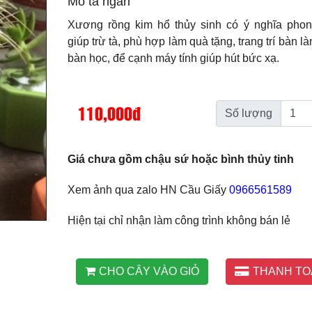
Mô tả ngắn
Xương rồng kim hổ thủy sinh có ý nghĩa phon
giúp trừ tà, phù hợp làm quà tặng, trang trí bàn là
bàn học, để cạnh máy tính giúp hút bức xạ.
110,000đ
Số lượng
Giá chưa gồm chậu sứ hoặc bình thủy tinh
Xem ảnh qua zalo HN Cầu Giấy
0966561589
Hiện tại chỉ nhận làm công trình không bán lẻ
CHO CÂY VÀO GIỎ
THANH TO