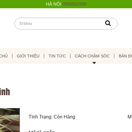
HÀ NỘI
0966561589
CHỦ
GIỚI THIỆU
TIN TỨC
CÁCH CHĂM SÓC
BẢN Đ
inh
Tình Trạng: Còn Hàng
M