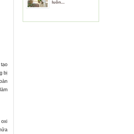
luôn...
 tạo
g bị
hoàn
 làm
 oxi
 nửa